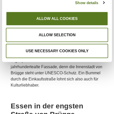
Show details
Shoppen Sie, bis Sie
umfallen!
ALLOW ALL COOKIES
Die Steenstraat ist die Haupteinkaufsstraße von
ALLOW SELECTION
Brügge. Alle großen Einzelhandelsketten sind hier
zu finden (Kleidung, Schuhe), aber auch einige
nette Schokoladen- und Chipsläden (ps: Sie
USE NECESSARY COOKIES ONLY
können hier auch einigen netten Workshops
folgen). Viele Geschäfte haben eine
jahrhundertealte Fassade, denn die Innenstadt von
Brügge steht unter UNESCO-Schutz. Ein Bummel
durch die Einkaufsstraße lohnt sich also auch für
Kulturliebhaber.
Essen in der engsten