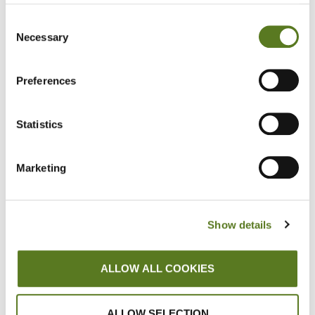
Was ist Meifoor?
Consent
Das Meifoor ist ein Volksfest mit einer reichen
Necessary
Selection
Geschichte, die bis ins Jahr 1200
zurückreicht. Damals wurde in Brügge im
Preferences
Auftrag von Baudouin IX. ein internationaler
Jahrmarkt organisiert. Die Veranstaltung
dauert etwa einen Monat und beginnt
Statistics
traditionell am dritten Freitag nach Ostern.
Die Feierlichkeiten enden am Wochenende
Marketing
nach Christi Himmelfahrt, 39 Tage nach
Ostern. Obwohl sich der Name auf den Mai
bezieht, findet ein Großteil des Festes oft
schon im April statt.
Show details
Das Meifoor wird traditionell mit einem
farbenfrohen, kostümierten Kinderumzug
ALLOW ALL COOKIES
eröffnet, gefolgt von einem spektakulären
Feuerwerk. Dieses Jahr findet die große
ALLOW SELECTION
Eröffnung am 19. April statt. Bis Mitte des