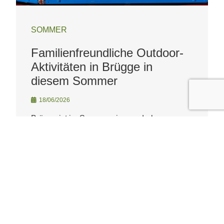
SOMMER
Familienfreundliche Outdoor-
Aktivitäten in Brügge in
diesem Sommer
18/06/2026
Brügge ist im Sommer ein wunderbares
Reiseziel für Familien. Die Stadt ist
überschaubar und lässt sich gut zu Fuß
erkunden, die Außenbereiche sind
hervorragend, und das Angebot an Aktivitäten
….
WEITER LESEN