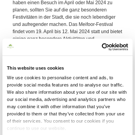
haben einen Besuch im April oder Mai 2024 zu
planen, sollten Sie auf die ganz besonderen
Festivitäten in der Stadt, die sie noch lebendiger
und aufregender machen. Das Meifoor-Festival
findet vom 19. April bis 12. Mai 2024 statt und bietet
einige ganz besondere Aktivitäten und
Veranstaltungen für alle Altersgruppen. Wenn Sie
eine Reise nach Brügge in Erwägung ziehen, ist
dies ein guter Zeitpunkt, um Ihren Aufenthalt zu
buchen. Das Green Park Hotel liegt am Rande der
This website uses cookies
Stadt so dass Sie schnell und einfach zu den
We use cookies to personalise content and ads, to
Sehenswürdigkeiten der Stadt und des Festivals
provide social media features and to analyse our traffic.
gelangen können und gleichzeitig die Ruhe einer
We also share information about your use of our site with
erholsamen Nachtruhe genießen können. Buchen
our social media, advertising and analytics partners who
Sie über unsere Website und erleben Sie dieses
may combine it with other information that you’ve
ganz besondere Festival selbst.
provided to them or that they’ve collected from your use
of their services. You consent to our cookies if you
continue to use our website.