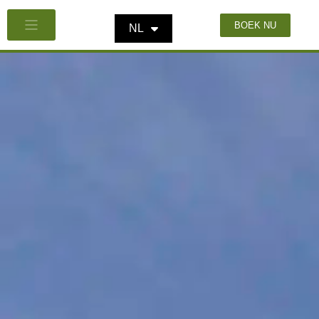
BOEK NU
NL